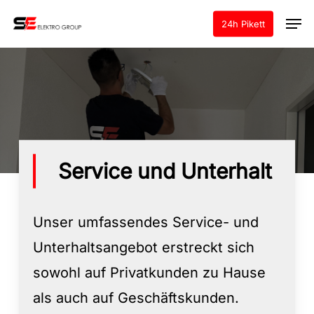
Skip
Men
24h Pikett
to
Clos
main
Men
content
Service und Unterhalt
Unser umfassendes Service- und
Unterhaltsangebot erstreckt sich
sowohl auf Privatkunden zu Hause
als auch auf Geschäftskunden.