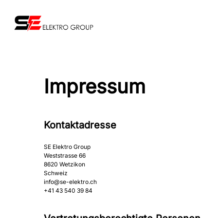
Skip
to
main
content
Impressum
Kontaktadresse
SE Elektro Group
Weststrasse 66
8620 Wetzikon
Schweiz
info@se-elektro.ch
+41 43 540 39 84