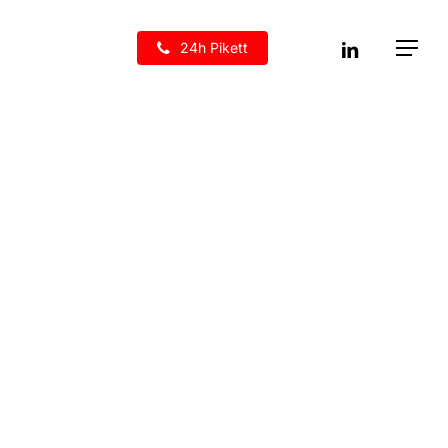
linkedin
24h Pikett
Menu