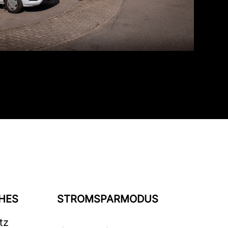
HES
STROMSPARMODUS
tz